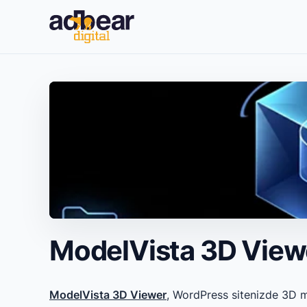
İçeriğe
geç
ModelVista 3D View
ModelVista 3D Viewer
, WordPress sitenizde 3D mo