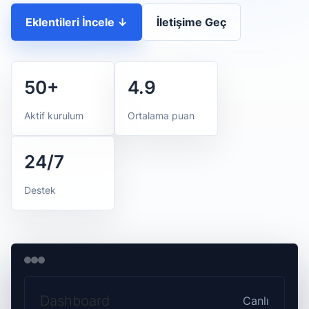
Eklentileri İncele ↓
İletişime Geç
50+
4.9
Aktif kurulum
Ortalama puan
24/7
Destek
Dashboard
Canlı