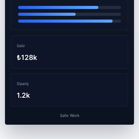
Gelir
₺128k
Sipariş
1.2k
Safe Work