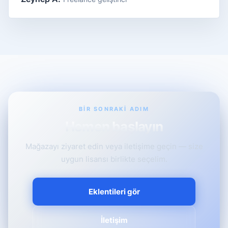
BIR SONRAKI ADIM
Hemen başlayın
Mağazayı ziyaret edin veya iletişime geçin — size
uygun lisansı birlikte seçelim.
Eklentileri gör
İletişim